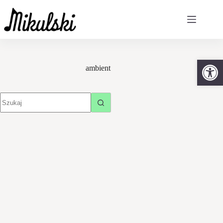
Otw
ambient