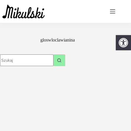
Otw
gloswloclawianina